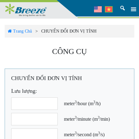
Trang Chủ
>
CHUYỂN ĐỔI ĐƠN VỊ TÍNH
CÔNG CỤ
CHUYỂN ĐỔI ĐƠN VỊ TÍNH
Lưu lượng:
3
3
meter
/hour (m
/h)
3
3
meter
/minute (m
/min)
3
3
meter
/second (m
/s)