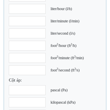
liter/hour (l/h)
liter/minute (l/min)
liter/second (l/s)
3
3
foot
/hour (ft
/h)
3
3
foot
/minute (ft
/min)
3
3
foot
/second (ft
/s)
Cột áp:
pascal (Pa)
kilopascal (kPa)