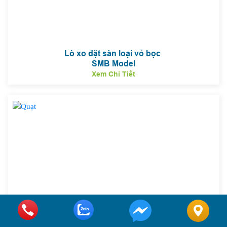
Lò xo đặt sàn loại vỏ bọc
SMB Model
Xem Chi Tiết
B
Lò xo đặt sàn loại tiêu chuẩn
SMA Model