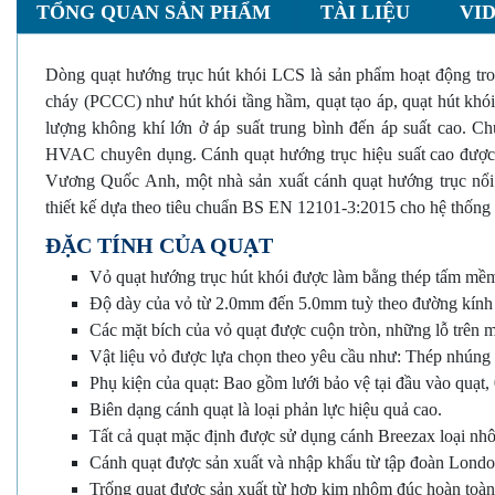
TỔNG QUAN SẢN PHẨM
TÀI LIỆU
VI
Dòng quạt hướng trục hút khói LCS là sản phẩm hoạt động tro
cháy (PCCC) như hút khói tầng hầm, quạt tạo áp, quạt hút khói
lượng không khí lớn ở áp suất trung bình đến áp suất cao. Ch
HVAC chuyên dụng. Cánh quạt hướng trục hiệu suất cao được ph
Vương Quốc Anh, một nhà sản xuất cánh quạt hướng trục nổi t
thiết kế dựa theo tiêu chuẩn BS EN 12101-3:2015 cho hệ thống k
ĐẶC TÍNH CỦA QUẠT
Vỏ quạt hướng trục hút khói được làm bằng thép tấm mềm 
Độ dày của vỏ từ 2.0mm đến 5.0mm tuỳ theo đường kính 
Các mặt bích của vỏ quạt được cuộn tròn, những lỗ trên 
Vật liệu vỏ được lựa chọn theo yêu cầu như: Thép nhúng 
Phụ kiện của quạt: Bao gồm lưới bảo vệ tại đầu vào quạt, 
Biên dạng cánh quạt là loại phản lực hiệu quả cao.
Tất cả quạt mặc định được sử dụng cánh Breezax loại nh
Cánh quạt được sản xuất và nhập khẩu từ tập đoàn Lond
Trống quạt được sản xuất từ ​​hợp kim nhôm đúc hoàn toàn