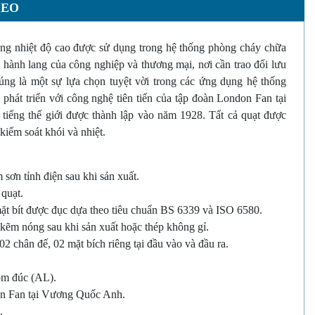
DEO
ng nhiệt độ cao được sử dụng trong hệ thống phòng cháy chữa
 hành lang của công nghiệp và thương mại, nơi cần trao đổi lưu
úng là một sự lựa chọn tuyệt vời trong các ứng dụng hệ thống
át triển với công nghệ tiên tiến của tập đoàn London Fan tại
iếng thế giới được thành lập vào năm 1928. Tất cả quạt được
iểm soát khói và nhiệt.
sơn tỉnh điện sau khi sản xuất.
quạt.
mặt bít được đục dựa theo tiêu chuẩn BS 6339 và ISO 6580.
kẽm nóng sau khi sản xuất hoặc thép không gỉ.
02 chân đế, 02 mặt bích riêng tại đầu vào và đầu ra.
ôm đúc (AL).
on Fan tại Vương Quốc Anh.
.