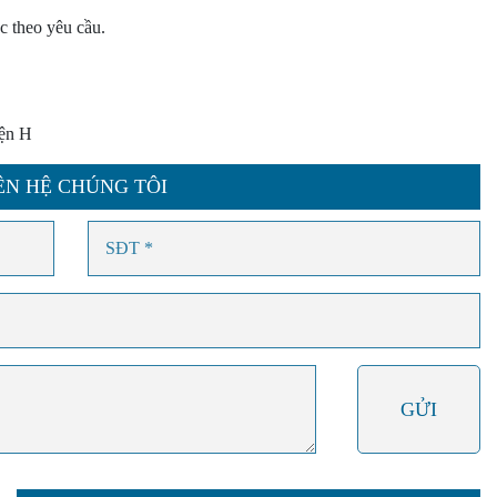
c theo yêu cầu.
iện H
ÊN HỆ CHÚNG TÔI