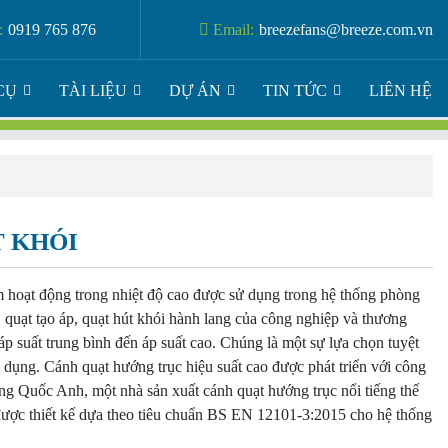
:
0919 765 876
Email:
breezefans@breeze.com.vn
CỤ
TÀI LIỆU
DỰ ÁN
TIN TỨC
LIÊN HỆ
 KHÓI
 hoạt động trong nhiệt độ cao được sử dụng trong hệ thống phòng
quạt tạo áp, quạt hút khói hành lang của công nghiệp và thương
áp suất trung bình đến áp suất cao. Chúng là một sự lựa chọn tuyệt
ụng. Cánh quạt hướng trục hiệu suất cao được phát triển với công
ng Quốc Anh, một nhà sản xuất cánh quạt hướng trục nổi tiếng thế
 được thiết kế dựa theo tiêu chuẩn BS EN 12101-3:2015 cho hệ thống