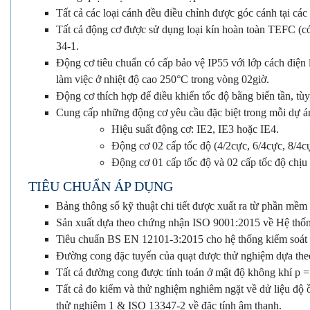
Tất cả các loại cánh đều điều chỉnh được góc cánh tại các
Tất cả động cơ được sử dụng loại kín hoàn toàn TEFC (có
34-1.
Động cơ tiêu chuẩn có cấp bảo vệ IP55 với lớp cách điện 
làm việc ở nhiệt độ cao 250°C trong vòng 02giờ.
Động cơ thích hợp để điều khiển tốc độ bằng biến tần, tùy
Cung cấp những động cơ yêu cầu đặc biệt trong mỗi dự á
Hiệu suất động cơ: IE2, IE3 hoặc IE4.
Động cơ 02 cấp tốc độ (4/2cực, 6/4cực, 8/4c
Động cơ 01 cấp tốc độ và 02 cấp tốc độ chịu
TIÊU CHUẨN ÁP DỤNG
Bảng thông số kỹ thuật chi tiết được xuất ra từ phần mềm
Sản xuất dựa theo chứng nhận ISO 9001:2015 về Hệ thố
Tiêu chuẩn BS EN 12101-3:2015 cho hệ thống kiểm soát k
Đường cong đặc tuyến của quạt được thử nghiệm dựa the
Tất cả đường cong được tính toán ở mật độ không khí p = 
Tất cả đo kiểm và thử nghiệm nghiêm ngặt về dử liệu độ
thử nghiệm 1 & ISO 13347-2 về đặc tính âm thanh.