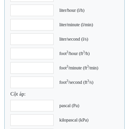
liter/hour (l/h)
liter/minute (l/min)
liter/second (l/s)
3
3
foot
/hour (ft
/h)
3
3
foot
/minute (ft
/min)
3
3
foot
/second (ft
/s)
Cột áp:
pascal (Pa)
kilopascal (kPa)