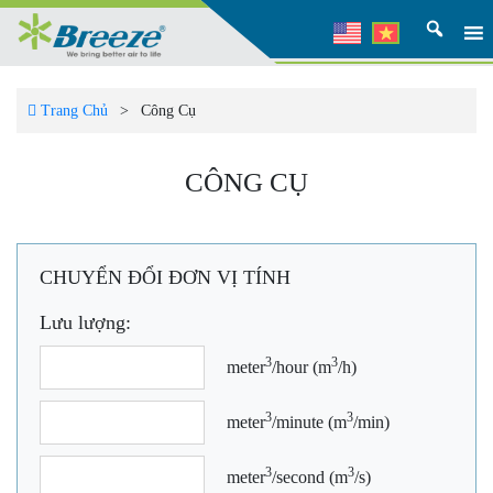
Trang Chủ
>
Công Cụ
CÔNG CỤ
CHUYỂN ĐỔI ĐƠN VỊ TÍNH
Lưu lượng:
3
3
meter
/hour (m
/h)
3
3
meter
/minute (m
/min)
3
3
meter
/second (m
/s)