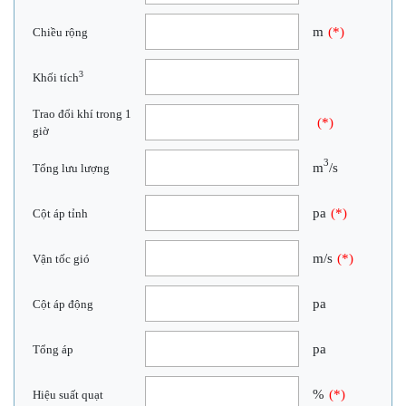
m
(*)
Chiều rộng
3
Khối tích
Trao đổi khí trong 1
(*)
giờ
3
m
/s
Tổng lưu lượng
pa
(*)
Cột áp tỉnh
m/s
(*)
Vận tốc gió
pa
Cột áp động
pa
Tổng áp
%
(*)
Hiệu suất quạt