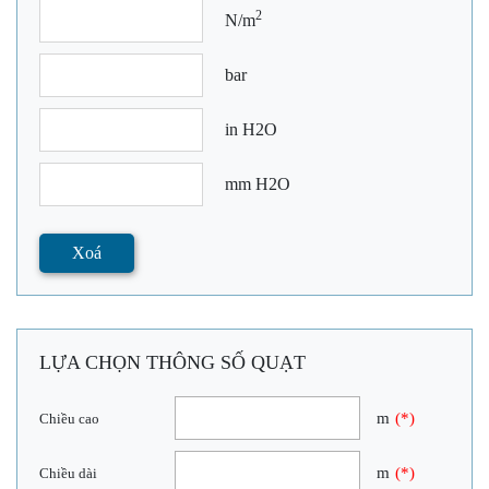
2
N/m
bar
in H2O
mm H2O
Xoá
LỰA CHỌN THÔNG SỐ QUẠT
m
(*)
Chiều cao
m
(*)
Chiều dài