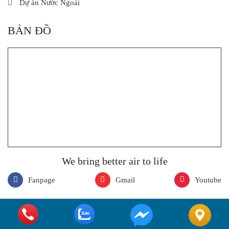
Dự án Nước Ngoài
BẢN ĐỒ
We bring better air to life
Fanpage
Gmail
Youtube
B
2020 Copyright © breeze.com.vn
Online: 1
|
Tuần: : 2590
|
Tháng: : 9043
|
Tổng: : 194380