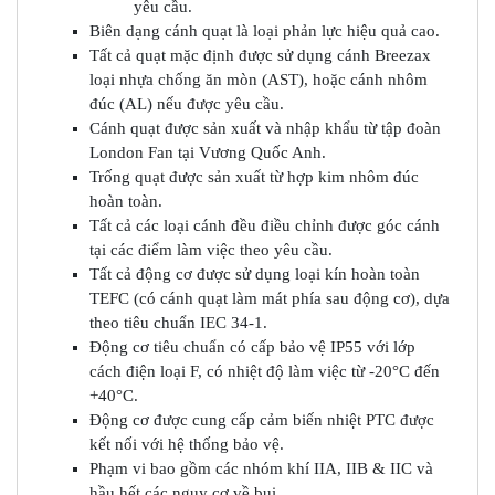
yêu cầu.
Biên dạng cánh quạt là loại phản lực hiệu quả cao.
Tất cả quạt mặc định được sử dụng cánh Breezax
loại nhựa chống ăn mòn (AST), hoặc cánh nhôm
đúc (AL) nếu được yêu cầu.
Cánh quạt được sản xuất và nhập khẩu từ tập đoàn
London Fan tại Vương Quốc Anh.
Trống quạt được sản xuất từ ​​hợp kim nhôm đúc
hoàn toàn.
Tất cả các loại cánh đều điều chỉnh được góc cánh
tại các điểm làm việc theo yêu cầu.
Tất cả động cơ được sử dụng loại kín hoàn toàn
TEFC (có cánh quạt làm mát phía sau động cơ), dựa
theo tiêu chuẩn IEC 34-1.
Động cơ tiêu chuẩn có cấp bảo vệ IP55 với lớp
cách điện loại F, có nhiệt độ làm việc từ -20°C đến
+40°C.
Động cơ được cung cấp cảm biến nhiệt PTC được
kết nối với hệ thống bảo vệ.
Phạm vi bao gồm các nhóm khí IIA, IIB & IIC và
hầu hết các nguy cơ về bụi.